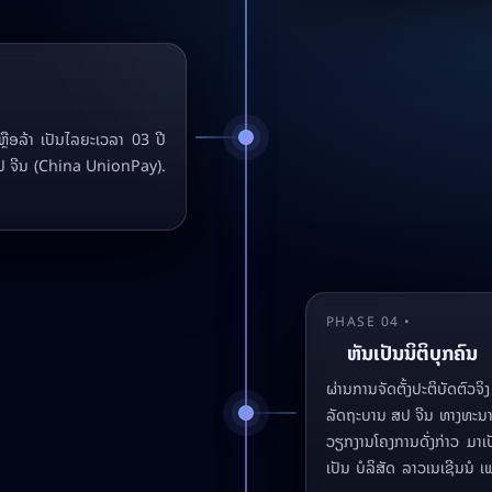
ຼືອລ້າ ເປັນໄລຍະເວລາ 03 ປີ
ປ ຈີນ (China UnionPay).
PHASE 04 •
ຫັນເປັນນິຕິບຸກຄົນ
ຜ່ານການຈັດຕັ້ງປະຕິບັດຕົວ
ລັດຖະບານ ສປ ຈີນ ທາງທະນາຄາ
ວຽກງານໂຄງການດັ່ງກ່າວ ມາເປັ
ເປັນ ບໍລິສັດ ລາວເນເຊີນນໍ ເ