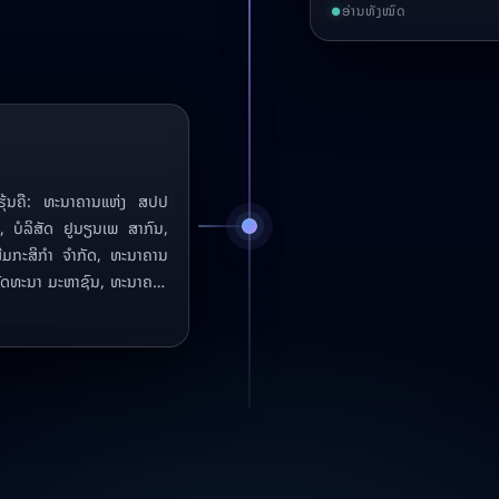
2019 ທີ່ດໍາເນີນທຸລະກິດ
ອ່ານທັງໝົດ
●
ືຮຸ້ນຄື: ທະນາຄານແຫ່ງ ສປປ
 ບໍລິສັດ ຢູນຽນເພ ສາກົນ,
ີມກະສິກຳ ຈຳກັດ, ທະນາຄານ
ພັດທະນາ ມະຫາຊົນ, ທະນາຄານ