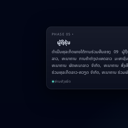
PHASE 05 •
ຜູ້ຖືຮຸ້ນ
ດໍາເນີນທຸລະກິດພາຍໃຕ້ການຮ່ວມທຶນຂອງ 09 ຜູ້ຖ
ລາວ, ທະນາຄານ ການຄ້າຕ່າງປະເທດລາວ ມະຫາຊົນ,
ທະນາຄານ ພັດທະນາລາວ ຈຳກັດ, ທະນາຄານ ສົ່ງເສ
ຮ່ວມທຸລະກິດລາວ-ຫວຽດ ຈໍາກັດ, ທະນາຄານ ຮ່ວມ
ເອັສທີ ຈຳກັດ ແລະ ທະນາຄານ ບີໄອຊີ ລາວ ຈຳກັດ.
ອ່ານທັງໝົດ
●