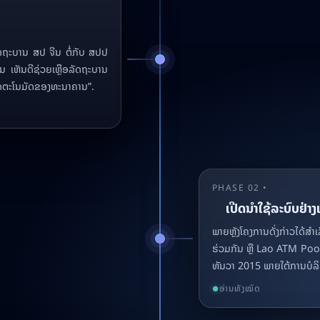
ລັດຖະບານ ສປ ຈີນ ຕໍ່ກັບ ສປປ
 ເຫັນດີຊ່ວຍເຫຼືອລັດຖະບານ
ັດຕະໂນມັດຂອງທະນາຄານ”.
PHASE 02 •
ເປີດນຳໃຊ້ລະບົບຢ່າ
ພາຍຫຼັງໂຄງການດັ່ງກ່າວໄດ
ຮ່ວມກັນ ຫຼື Lao ATM Poo
ທັນວາ 2015 ພາຍໃຕ້ການບໍ
ອ່ານທັງໝົດ
●