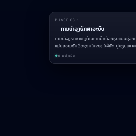
PHASE 03 •
ການບຳລຸງຮັກສາລະບົບ
ການບໍາລຸງຮັກສາທາງດ້ານເຕັກນິກດ້ວຍຮູບແບບຊ່ວຍເຫ
ແມ່ນຄວາມຮັບຜິດຊອບໃນຂອງ ບໍລິສັດ ຢູນຽນເພ ສ
ອ່ານທັງໝົດ
●