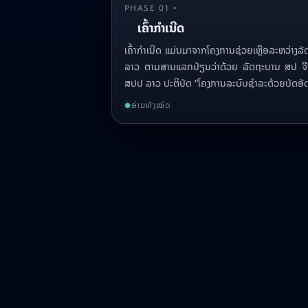
PHASE 01 •
ເຄົ້າກໍາເນີດ
ເຄົ້າກໍາເນີດ ແມ່ນມາຈາກໂຄງການຊ່ວຍເຫຼືອລະຫວ່າງ
ລາວ ຕາມສານແລກປ່ຽນວ່າດ້ວຍ ລັດຖະບານ ສປ ຈີນ
ສປປ ລາວ ປະຕິບັດ “ໂຄງການລະບົບຊຳລະດ້ວຍບັດອ
ອ່ານທັງໝົດ
●