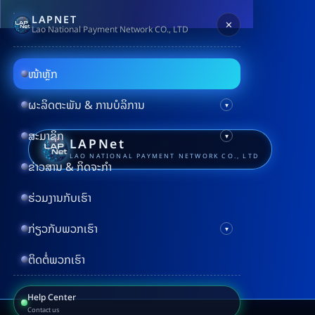
LAPNET
✕
Lao National Payment Network CO., LTD
ໜ້າຫຼັກ
ຜະລິດຕະພັນ & ການບໍລິການ
ສະມາຊິກ
LAPNet
LAO NATIONAL PAYMENT NETWORK CO., LTD
ຂ່າວສານ & ກິດຈະກຳ
ຮ່ວມງານກັບເຮົາ
ກ່ຽວກັບພວກເຮົາ
ຕິດຕໍ່ພວກເຮົາ
Help Center
Contact us