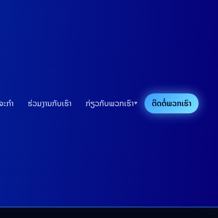
ດຈະກຳ
ຮ່ວມງານກັບເຮົາ
ກ່ຽວກັບພວກເຮົາ
ຕິດຕໍ່ພວກເຮົາ
▼