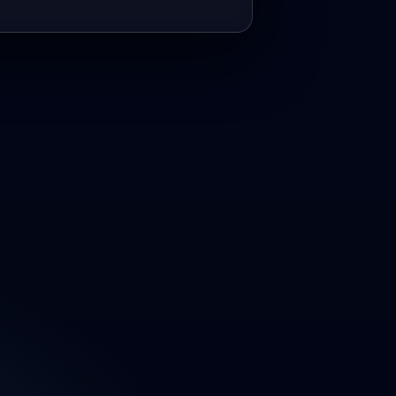
ພາຍໃຕ້ການຮ່ວມທຶນຂອງ 09 ຜູ້ຖືຮຸ້ນ.