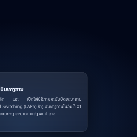
ງເປັນທາງການ
້ສໍາເລັດ ແລະ ເປີດໃຫ້ບໍລິການລະບົບບັດທະນາຄານ
l Switching (LAPS) ຢ່າງເປັນທາງການໃນວັນທີ 01
ລິຫານຂອງ ທະນາຄານແຫ່ງ ສປປ ລາວ.