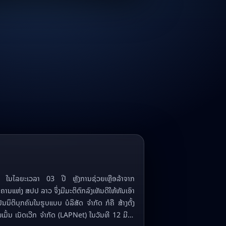
ຈິງ ໃນໄລຍະເວລາ 03 ປີ ຫຼັງການຊ່ວຍເຫຼືອລ້າຈາກ
ນແຫ່ງ ສປປ ລາວ ຈຶ່ງມີມະຕິຕົກລົງເຫັນດີໃຫ້ຫັນເອົາ
ນນິຕິບຸກຄົນໃນຮູບແບບ ບໍລິສັດ ຈໍາກັດ ກໍຄື ສ້າງຕັ້ງ
ພເມັ້ນ ເນັດເວີກ ຈຳກັດ (LAPNet) ໃນວັນທີ 12 ມີນາ