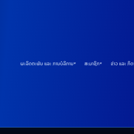
ຜະລິດຕະພັນ ແລະ ການບໍລິການ
ສະມາຊິກ
ຂ່າວ ແລະ ກິ
▼
▼