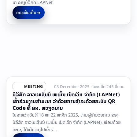
ມາ ຂອງບໍລິສັດ LAPNet
➜
ອ່ານເພີ່ມເຕີ່ມ
03 December 2025 · ໂພສເມື່ອ 245 ມື້ກ່ອນ
MEETING
ບໍລິສັດ ລາວເນເຊີນນໍ ເພເມັ້ນ ເນັດເວີກ ຈຳກັດ (LAPNet)
ເຂົ້າຮ່ວມງານສຳມະນາ ວ່າດ້ວຍການຊຳລະດ້ວຍລະບົບ QR
Code ທີ່ ສສ. ຫວຽດນາມ
ໃນລະຫວ່າງວັນທີ 18 ຫາ 22 ພະຈິກ 2025, ທ່ານຜູ້ອຳນວຍການ ຂອງ
ບໍລິສັດ ລາວເນເຊີນນໍ ເພເມັ້ນ ເນັດເວີກ ຈຳກັດ (LAPNet), ພ້ອມດ້ວຍ
ຄະນະ, ໄດ້ເດີນທາງໄປເຂົ້າຮ...