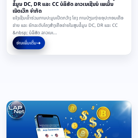
ຂໍ້ມູນ DC, DR ແລະ CC ບໍລິສັດ ລາວເນເຊີນນໍ ເພເມັ້ນ
ເນັດເວີກ ຈຳກັດ
ແຈ້ງເຊີນເຂົ້າຮ່ວມການປະມູນເປີດກວ້າງ ໂຄງ ການປ່ຽນຖ່າຍອຸປະກອນເຄືອ
ຂ່າຍ ແລະ ຍົກລະດັບໂຄງສ້າງເຄືອຂ່າຍໃນສູນຂໍ້ມູນ DC, DR ແລະ CC
&nbsp; ບໍລິສັດ ລາວເນເ...
➜
ອ່ານເພີ່ມເຕີ່ມ