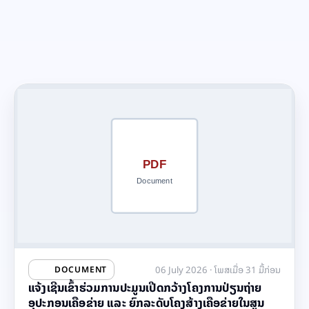
06 July 2026 · ໂພສເມື່ອ 31 ມື້ກ່ອນ
DOCUMENT
ແຈ້ງເຊີນເຂົ້າຮ່ວມການປະມູນເປີດກວ້າງໂຄງການປ່ຽນຖ່າຍ
ອຸປະກອນເຄືອຂ່າຍ ແລະ ຍົກລະດັບໂຄງສ້າງເຄືອຂ່າຍໃນສູນ