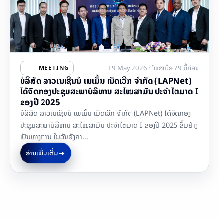
19 May 2026 · ໂພສເມື່ອ 79 ມື້ກ່ອນ
MEETING
ບໍລິສັດ ລາວເນເຊີນນໍ ເພເມັ້ນ ເນັດເວີກ ຈຳກັດ (LAPNet)
ໄດ້ຈັດກອງປະຊຸມສະພາບໍລິຫານ ສະໄໝສາມັນ ປະຈຳໄຕມາດ I
ຂອງປີ 2025
ບໍລິສັດ ລາວເນເຊີນນໍ ເພເມັ້ນ ເນັດເວີກ ຈຳກັດ (LAPNet) ໄດ້ຈັດກອງ
ປະຊຸມສະພາບໍລິຫານ ສະໄໝສາມັນ ປະຈຳໄຕມາດ I ຂອງປີ 2025 ຂຶ້ນຢ່າງ
ເປັນທາງການ ໃນວັນອັງຄາ...
➜
ອ່ານເພີ່ມເຕີ່ມ