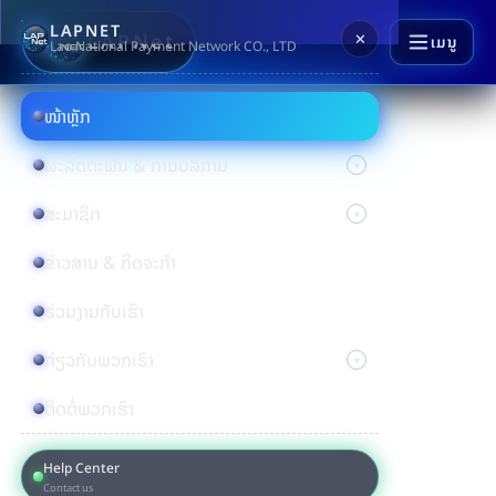
LAPNET
LAPNet
✕
ເມນູ
Lao National Payment Network CO., LTD
ໜ້າຫຼັກ
ຜະລິດຕະພັນ & ການບໍລິການ
ສະມາຊິກ
ຂ່າວສານ & ກິດຈະກຳ
ຮ່ວມງານກັບເຮົາ
ກ່ຽວກັບພວກເຮົາ
ຕິດຕໍ່ພວກເຮົາ
Help Center
Contact us