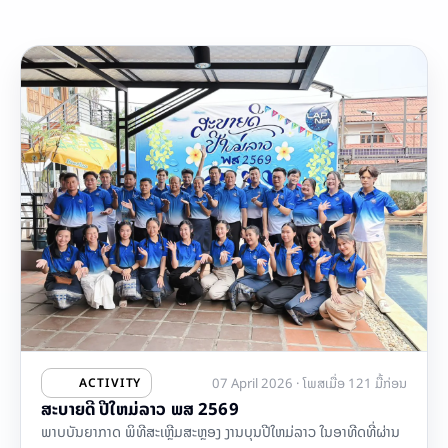
07 April 2026 · ໂພສເມື່ອ 121 ມື້ກ່ອນ
ACTIVITY
ສະບາຍດີ ປີໃຫມ່ລາວ ພສ 2569
ພາບບັນຍາກາດ ພິທີສະເຫຼີມສະຫຼອງ ງານບຸນປີໃຫມ່ລາວ ໃນອາທີດທີ່ຜ່ານ