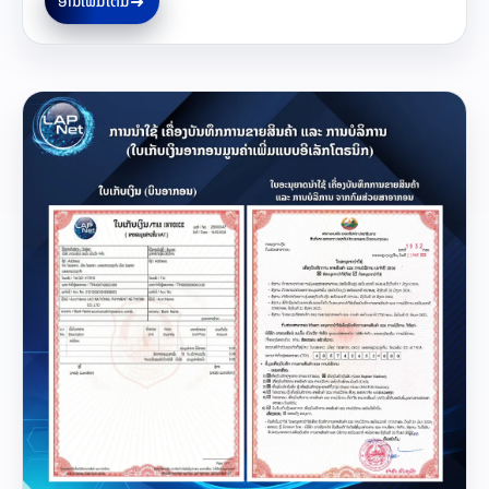
➜
ອ່ານເພີ່ມເຕີ່ມ