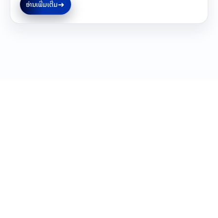
➜
ອ່ານເພີ່ມເຕີ່ມ