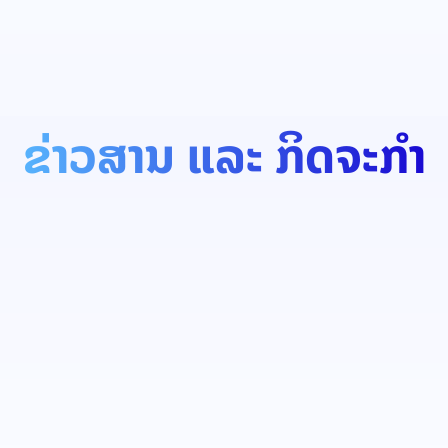
ຂ່າວສານ ແລະ ກິດຈະກຳ