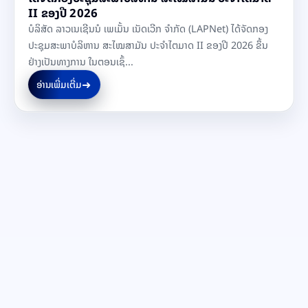
II ຂອງປີ 2026
ບໍລິສັດ ລາວເນເຊີນນໍ ເພເມັ້ນ ເນັດເວີກ ຈຳກັດ (LAPNet) ໄດ້ຈັດກອງ
ປະຊຸມສະພາບໍລິຫານ ສະໄໝສາມັນ ປະຈຳໄຕມາດ II ຂອງປີ 2026 ຂຶ້ນ
ຢ່າງເປັນທາງການ ໃນຕອນເຊົ້...
➜
ອ່ານເພີ່ມເຕີ່ມ