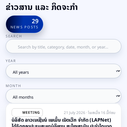
ຂ່າວສານ ແລະ ກິດຈະກຳ
29
NEWS POSTS
SEARCH
YEAR
MONTH
21 July 2026 · ໂພສເມື່ອ 16 ມື້ກ່ອນ
MEETING
ບໍລິສັດ ລາວເນເຊີນນໍ ເພເມັ້ນ ເນັດເວີກ ຈຳກັດ (LAPNet)
ໄດ້ຈັດກອງປະຊຸມສະພາບໍລິຫານ ສະໄໝສາມັນ ປະຈຳໄຕມາດ