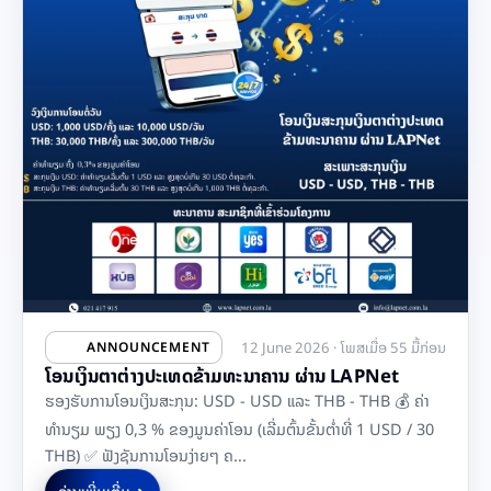
12 June 2026 · ໂພສເມື່ອ 55 ມື້ກ່ອນ
ANNOUNCEMENT
ໂອນເງິນຕາຕ່າງປະເທດຂ້າມທະນາຄານ ຜ່ານ LAPNet
ຮອງຮັບການໂອນເງິນສະກຸນ: USD - USD ແລະ THB - THB 💰 ຄ່າ
ທຳນຽມ ພຽງ 0,3 % ຂອງມູນຄ່າໂອນ (ເລີ່ມຕົ້ນຂັ້ນຕ່ຳທີ່ 1 USD / 30
THB) ✅ ຟັງຊັນການໂອນງ່າຍໆ ຄ...