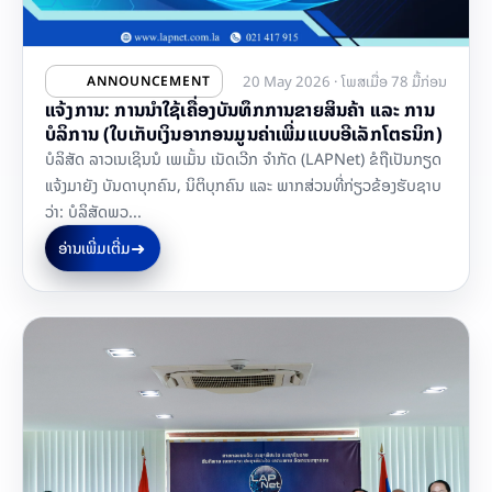
20 May 2026 · ໂພສເມື່ອ 78 ມື້ກ່ອນ
ANNOUNCEMENT
ແຈ້ງການ: ການນຳໃຊ້ເຄື່ອງບັນທຶກການຂາຍສິນຄ້າ ແລະ ການ
ບໍລິການ (ໃບເກັບເງິນອາກອນມູນຄ່າເພີ່ມແບບອີເລັກໂຕຣນິກ)
ບໍລິສັດ ລາວເນເຊິນນໍ ເພເມັ້ນ ເນັດເວີກ ຈໍາກັດ (LAPNet) ຂໍຖືເປັນກຽດ
ແຈ້ງມາຍັງ ບັນດາບຸກຄົນ, ນິຕິບຸກຄົນ ແລະ ພາກສ່ວນທີ່ກ່ຽວຂ້ອງຮັບຊາບ
ວ່າ: ບໍລິສັດພວ...
➜
ອ່ານເພີ່ມເຕີ່ມ