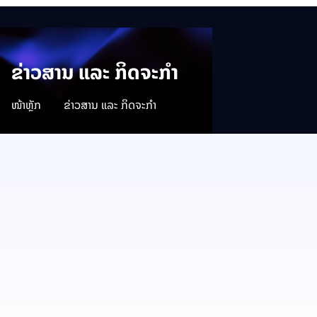
ຂ່າວສານ ແລະ ກິດຈະກຳ
ໜ້າຫຼັກ
ຂ່າວສານ ແລະ ກິດຈະກຳ