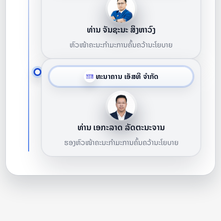
ທ່ານ ຈັນຊະນະ ສິງຫາວົງ
ຫົວໜ້າຄະນະກຳມະການຄົ້ນຄວ້ານະໂຍບາຍ
ທະນາຄານ ເອັສທີ ຈຳກັດ
ທ່ານ ເອກະລາດ ລັດຕະນະຈານ
ຮອງຫົວໜ້າຄະນະກຳມະການຄົ້ນຄວ້ານະໂຍບາຍ