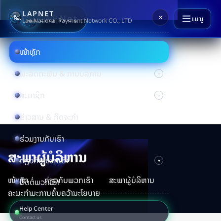
LAPNET
LAPNet
✕
ເມນູ
Lao National Payment Network CO., LTD
ໜ້າຫຼັກ
ຜະລິດຕະພັນ & ການບໍລິການ
ສະມາຊິກ
ຂ່າວສານ & ກິດຈະກຳ
ຮ່ວມງານກັບເຮົາ
ສະພາຜູ້ບໍລິຫານ
ກ່ຽວກັບພວກເຮົາ
ໜ້າຫຼັກ
ກ່ຽວກັບພວກເຮົາ
ສະພາຜູ້ບໍລິຫານ
ຕິດຕໍ່ພວກເຮົາ
ຄະນະກຳມະການຄົ້ນຄວ້ານະໂຍບາຍ
Help Center
Contact us