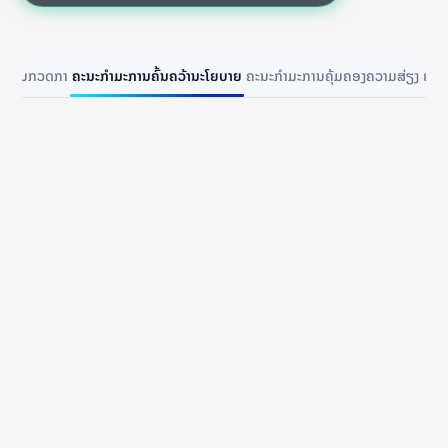
ມະການກວດກາ
ຄະນະກຳມະການຄົ້ນຄວ້ານະໂຍບາຍ
ຄະນະກຳມະການຄຸ້ມຄອງຄວາມສ່ຽງ
ຄະນ