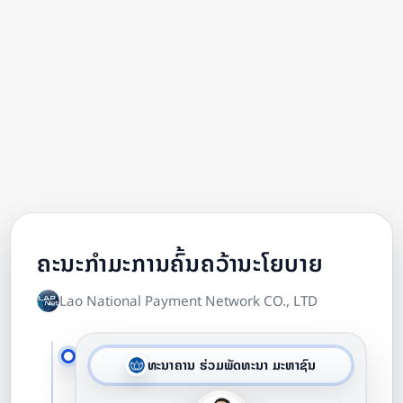
ຄະນະກຳມະການຄົ້ນຄວ້ານະໂຍບາຍ
Lao National Payment Network CO., LTD
ທະນາຄານ ຮ່ວມພັດທະນາ ມະຫາຊົນ