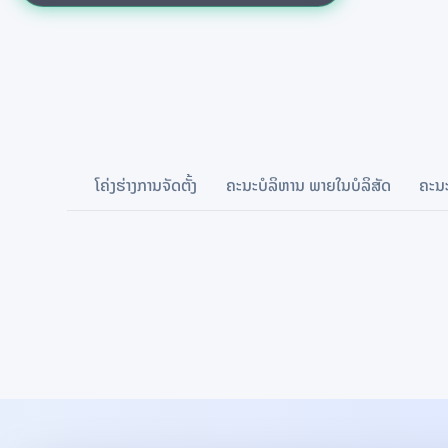
ໂຄ່ງຮ່າງການຈັດຕັ້ງ
ຄະນະບໍລິຫານ ພາຍໃນບໍລິສັດ
ຄະນ