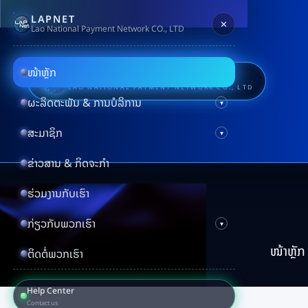
LAPNET
✕
Lao National Payment Network CO., LTD
ໜ້າຫຼັກ
LAPNet
LAO NATIONAL PAYMENT NETWORK CO., LTD
ຜະລິດຕະພັນ & ການບໍລິການ
ສະມາຊິກ
ຂ່າວສານ & ກິດຈະກຳ
ຮ່ວມງານກັບເຮົາ
ກ່ຽວກັບພວກເຮົາ
ໜ້າຫຼັກ
ຕິດຕໍ່ພວກເຮົາ
Help Center
Contact us