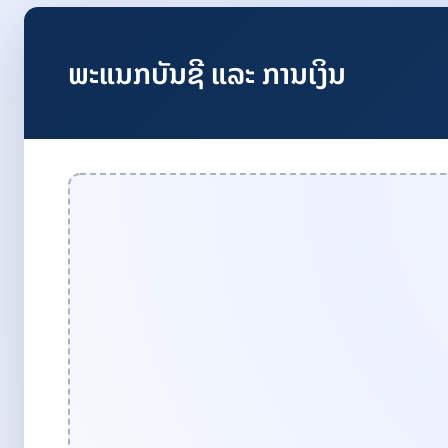
ພະແນກບັນຊີ ແລະ ການເງິນ