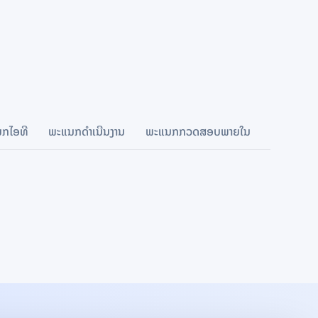
ກໄອທີ
ພະແນກດໍາເນີນງານ
ພະແນກກວດສອບພາຍໃນ