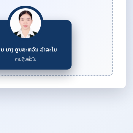
ານ ນາງ ຄູນສະຫວັນ ລຳລະໄມ
ການເງິນທົ່ວໄປ