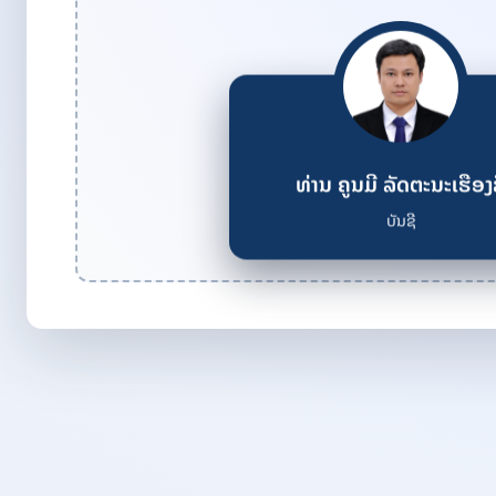
ທ່ານ ຄູນມີ ລັດຕະນະເຮືອງ
ບັນຊີ