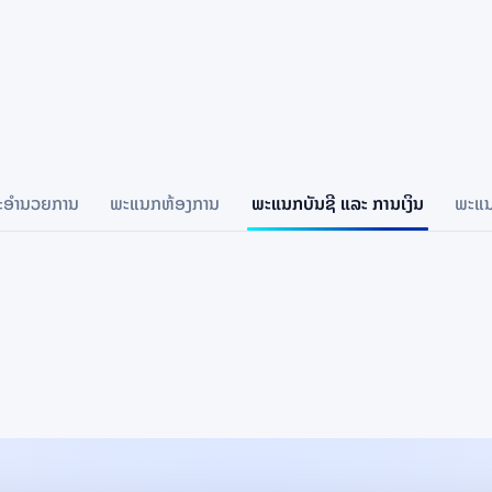
ະອຳນວຍການ
ພະແນກຫ້ອງການ
ພະແນກບັນຊີ ແລະ ການເງິນ
ພະແນ