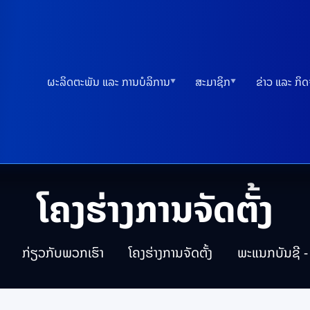
ຜະລິດຕະພັນ ແລະ ການບໍລິການ
ສະມາຊິກ
ຂ່າວ ແລະ ກິ
▼
▼
ໂຄງຮ່າງການຈັດຕັ້ງ
ກ່ຽວກັບພວກເຮົາ
ໂຄງຮ່າງການຈັດຕັ້ງ
ພະແນກບັນຊີ - 