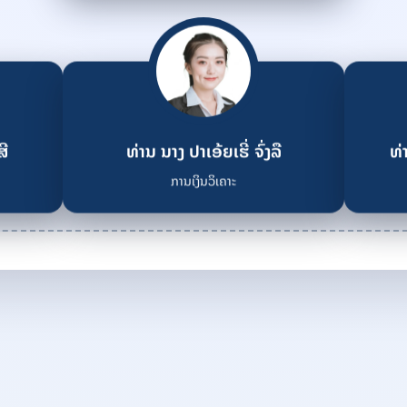
ສີ
ທ່ານ ນາງ ປາເອ້ຍເຮີ່ ຈົ່ງລື
ທ່
ການເງິນວິເຄາະ