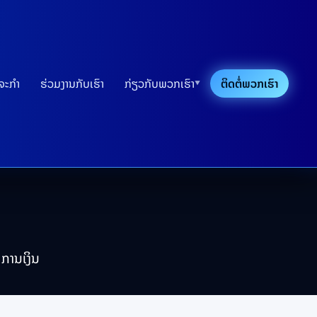
ດຈະກຳ
ຮ່ວມງານກັບເຮົາ
ກ່ຽວກັບພວກເຮົາ
ຕິດຕໍ່ພວກເຮົາ
▼
ການເງິນ