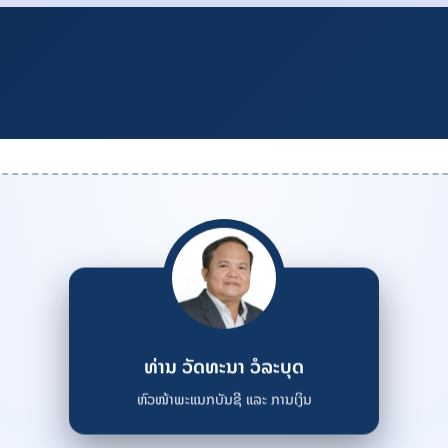
ທ່ານ ວັດທະນາ ວໍລະບຸດ
ຫົວໜ້າພະແນກບັນຊີ ແລະ ການເງິນ