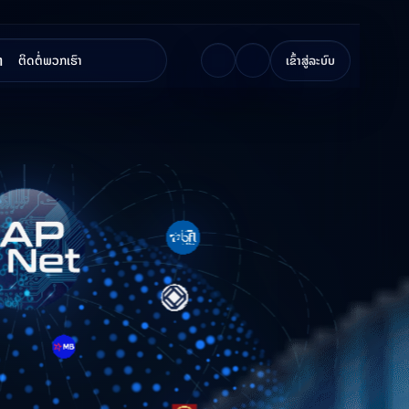
າ
ຕິດຕໍ່ພວກເຮົາ
ເຂົ້າສູ່ລະບົບ
ໄສທັດ ແລະ ພາລະກິດ
ລະບົດບາດ
າມເປັນມາ
ພາບໍລິຫານ
ຮ່າງການຈັດຕັ້ງ