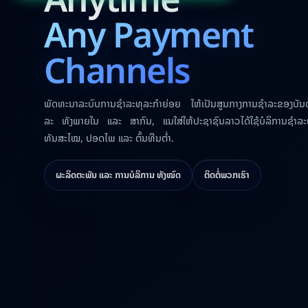
Any Payment
Channels
ພັດທະນາລະບົບການຊໍາລະທຸລະກຳຍ່ອຍ ໃຫ້ເປັນສູນກາງການຊໍາລະຂອງບັນດາຜ
ລະ ທັງພາຍໃນ ແລະ ສາກົນ, ແນໃສ່ໃຫ້ປະຊາຊົນລາວໄດ້ໃຊ້ບໍລິການຊໍາລະ
ທັນສະໄໝ, ປອດໄພ ແລະ ຕົ້ນທືນຕໍ່າ.
ຜະລິດຕະພັນ ແລະ ການບໍລິການ ທັງໝົດ
ຕິດຕໍ່ພວກເຮົາ