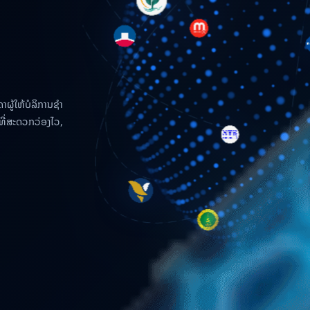
ູ້ໃຫ້ບໍລິການຊໍາ
ທີ່ສະດວກວ່ອງໄວ,