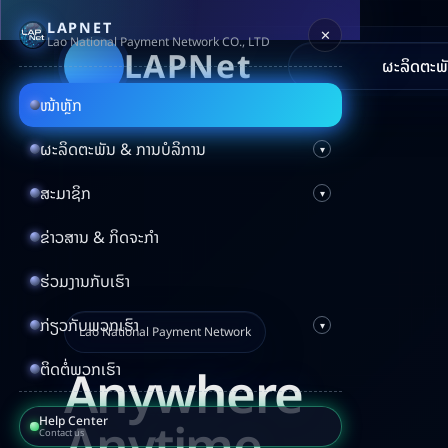
LAPNET
✕
Lao National Payment Network CO., LTD
LAPNet
ຜະລິດຕະພັ
ໜ້າຫຼັກ
ຜະ
ຜະລິດຕະພັນ & ການບໍລິການ
ກວ
ສະມາຊິກ
ຖອ
ຂ່າວສານ & ກິດຈະກຳ
ໂອນ
ຮ່ວມງານກັບເຮົາ
ກ່ຽວກັບພວກເຮົາ
ໂອນ
Lao National Payment Network
Anywhere
ຕິດຕໍ່ພວກເຮົາ
ຊຳ
Anytime
Help Center
ຊຳ
Contact us