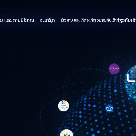
ນ ແລະ ການບໍລິການ
ສະມາຊິກ
ກ່ຽວກັບເຮົ
ຂ່າວສານ ແລະ ກິດຈະກຳ
ຮ່ວມງານກັບເຮົາ
ລິດຕະພັນ ແລະ ການບໍລິການ ທັງໝົດ
ສະມາຊິກລະບົບບັດທະນາຄານຮ່ວມກັນ
ວິ
ດຍອດເງິນຂ້າມທະນາຄານຜ່ານຕູ້ ATM
ສະມາຊິກລະບົບຊຳລະຂ້າມທະນາຄານເທິງມືຖື
ພາ
ນເງິນສົດຂ້າມທະນາຄານຜ່ານຕູ້ ATM
ສະມາຊິກລະບົບຊຳລະຂ້າມແດນຜ່ານ QR Code
ຄວ
ເງິນຂ້າມທະນາຄານຜ່ານຕູ້ ATM
ສະ
ເງິນຂ້າມທະນາຄານເທິງມືຖື
ໂຄງ
ລະຂ້າມທະນາຄານຜ່ານ LAPNet
ລະຂ້າມແດນຜ່ານ QR CODE