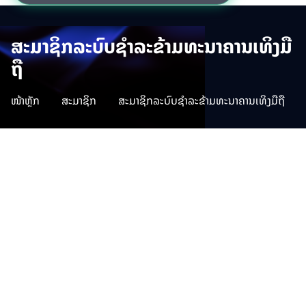
ສະມາຊິກລະບົບຊຳລະຂ້າມທະນາຄານເທິງມື
ຖື
ໜ້າຫຼັກ
ສະມາຊິກ
ສະມາຊິກລະບົບຊຳລະຂ້າມທະນາຄານເທິງມືຖື