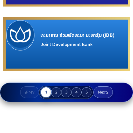
ທະນາຄານ ຮ່ວມພັດທະນາ ມະຫາຊົນ (JDB)
Joint Development Bank
‹
›
Prev
1
2
3
4
5
Next