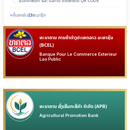
ຊຳລະຄ່າສິນຄ້າ ແລະ ບໍລິການ ໂດຍສະແກນ QR CODE
>
ຄົ້ນຫາພົບ
23
ສະມາຊິກ
ທະນາຄານ ການຄ້າຕ່າງປະເທດລາວ ມະຫາຊົນ
(BCEL)
Banque Pour Le Commerce Exterieur
Lao Public
ທະນາຄານ ສົ່ງເສີມກະສິກຳ ຈຳກັດ (APB)
Agricultural Promotion Bank