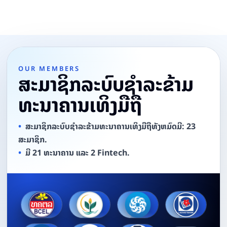
OUR MEMBERS
ສະມາຊິກລະບົບຊຳລະຂ້າມ
ທະນາຄານເທິງມືຖື
ສະມາຊິກລະບົບຊຳລະຂ້າມທະນາຄານເທິງມືຖືທັງຫມົດມີ: 23
ສະມາຊິກ.
ມີ 21 ທະນາຄານ ແລະ 2 Fintech.