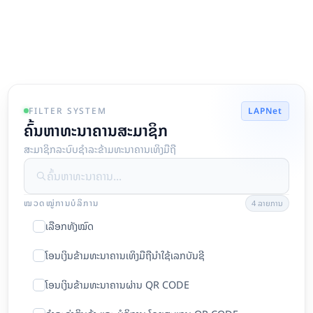
FILTER SYSTEM
LAPNet
ຄົ້ນຫາທະນາຄານສະມາຊິກ
ສະມາຊິກລະບົບຊຳລະຂ້າມທະນາຄານເທິງມືຖື
ໝວດໝູ່ການບໍລິການ
4 ລາຍການ
ເລືອກທັງໝົດ
ໂອນເງິນຂ້າມທະນາຄານເທິງມືຖືນຳໃຊ້ເລກບັນຊີ
ໂອນເງິນຂ້າມທະນາຄານຜ່ານ QR CODE