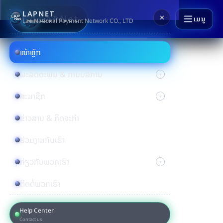
LAPNET
LAPNet
✕
ເມນູ
Lao National Payment Network CO., LTD
ໜ້າຫຼັກ
ຜະລິດຕະພັນ & ການບໍລິການ
ສະມາຊິກ
ຂ່າວສານ & ກິດຈະກຳ
ຮ່ວມງານກັບເຮົາ
ກ່ຽວກັບພວກເຮົາ
ຕິດຕໍ່ພວກເຮົາ
Help Center
Contact us