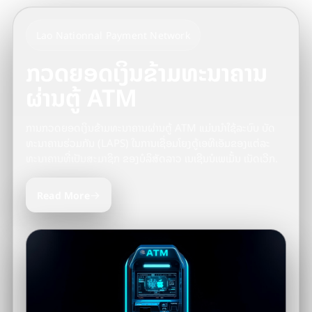
Lao Nationnal Payment Network
ກວດຍອດເງິນຂ້າມທະນາຄານ
ຜ່ານຕູ້ ATM
ການກວດຍອດເງິນຂ້າມທະນາຄານຜ່ານຕູ້ ATM ແມ່ນນຳໃຊ້ລະບົບ ບັດ
ທະນາຄານຮ່ວມກັນ (LAPS) ໃນການເຊື່ອມໂຍງຕູ້ເອທີເອັມຂອງແຕ່ລະ
ທະນາຄານທີ່ເປັນສະມາຊິກ ຂອງບໍລິສັດລາວ ເນເຊີນນໍເພເມັ້ນ ເນັດເວີກ.
→
Read More