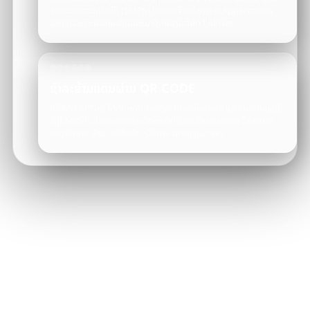
ຂ້າມທະນາຄານເທິງມືຖື (LMPS) ໃນການເຊື່ອມໂຍງຜ່ານ Applications
ຂອງແຕ່ລະທະນາຄານທີ່ເປັນສະມາຊິກຂອງບໍລິສັດ LAPNet.
ຊຳລະຂ້າມແດນຜ່ານ QR CODE
ບໍລິສັດ LAPNet ໄດ້ຕໍ່ຍອດການພັດທະນາລະບົບຊຳລະຂ້າມທະນາຄານເທິງມື
ຖື (LMPS) ເພື່ອຂະຫຍາຍຜະລິດຕະພັນ ຊຳລະຂ້າມທະນາຄານ ໃຫ້ສາມາດ
ຮອງຮັບການ ຊຳລະ ຄ່າສິນຄ້າ - ບໍລິການ ລະຫວ່າງປະເທດ.