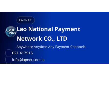
LAPNET
Lao National Payment
Network CO., LTD
Anywhere Anytime Any Payment Channels.
021 417915
info@lapnet.com.la
Kaysone Phomvihane Avenue, Vientiane, Laos
ກ່ຽວກັບບໍລິສັດ
ພັດທະນາລະບົບການຊໍາລະທຸລະກຳຍ່ອຍ ໃຫ້ເປັນສູນກາງການຊໍາ