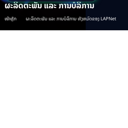
ຜະລິດຕະພັນ ແລະ ການບໍລິການ
ໜ້າຫຼັກ
ຜະລິດຕະພັນ ແລະ ການບໍລິການ ທັງຫມົດຂອງ LAPNet
ຜະລິດຕະພັນ ແລະ ການ
ບໍລິການ ທັງຫມົດຂອງ
LAPNet