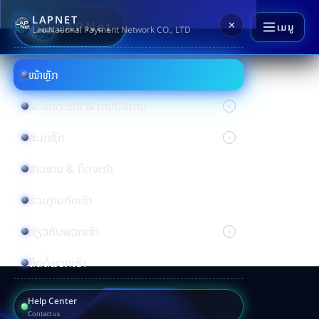
LAPNET
LAPNet
✕
ເມນູ
Lao National Payment Network CO., LTD
ໜ້າຫຼັກ
ຜະລິດຕະພັນ & ການບໍລິການ
ສະມາຊິກ
ຂ່າວສານ & ກິດຈະກຳ
ຮ່ວມງານກັບເຮົາ
ກ່ຽວກັບພວກເຮົາ
ຕິດຕໍ່ພວກເຮົາ
Help Center
Contact us