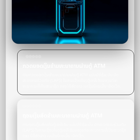
ກວດຍອດເງິນຂ້າມທະນາຄານຜ່ານຕູ້ ATM
ການກວດຍອດເງິນຂ້າມທະນາຄານຜ່ານຕູ້ ATM ແມ່ນນຳໃຊ້ລະບົບ ບັດ
ທະນາຄານຮ່ວມກັນ (LAPS) ໃນການເຊື່ອມໂຍງຕູ້ເອທີເອັມຂອງແຕ່ລະ
ທະນາຄານທີ່ເປັນສະມາຊິກ ຂອງບໍລິສັດລາວ ເນເຊີນນໍເພເມັ້ນ ເນັດເວີກ.
ຖອນເງິນສົດຂ້າມທະນາຄານຜ່ານຕູ້ ATM
ການຖອນເງິນສົດຜ່ານຕູ້ເອທີເອັມ ແມ່ນນຳໃຊ້ລະບົບ ບັດທະນາຄານຮ່ວມກັນ
(LAPS) ໃນການເຊື່ອມໂຍງຕູ້ເອທີເອັມຂອງແຕ່ລະທະນາຄານທີ່ເປັນສະມາຊິກ
ຂອງ ບໍລິສັດລາວ ເນເຊີນນໍເພເມັ້ນ ເນັດເວີກ.