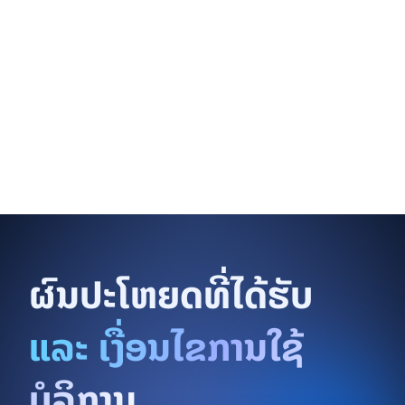
ຜົນປະໂຫຍດທີ່ໄດ້ຮັບ
​ແລະ ເງື່ອນໄຂການໃຊ້
ບໍລິການ