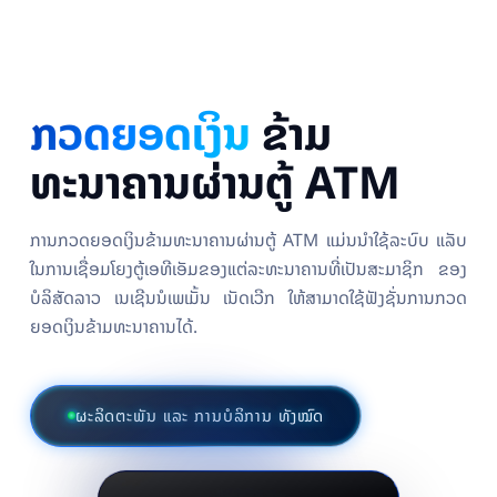
ກວດຍອດເງິນ
ຂ້າມ
ທະນາຄານຜ່ານຕູ້ ATM
ການກວດຍອດເງິນຂ້າມທະນາຄານຜ່ານຕູ້ ATM ແມ່ນນຳໃຊ້ລະບົບ ແລັບ
ໃນການເຊື່ອມໂຍງຕູ້ເອທີເອັມຂອງແຕ່ລະທະນາຄານທີ່ເປັນສະມາຊິກ ຂອງ
ບໍລິສັດລາວ ເນເຊີນນໍເພເມັ້ນ ເນັດເວີກ ໃຫ້ສາມາດໃຊ້ຟັງຊັ່ນການກວດ
ຍອດເງິນຂ້າມທະນາຄານໄດ້.
ຜະລິດຕະພັນ ແລະ ການບໍລິການ ທັງໝົດ
ຜະລິດຕະພັນຂອງ • LAPNet