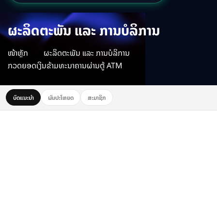
ຜະລິດຕະພັນ ແລະ ການບໍລິການ
ໜ້າຫຼັກ
ຜະລິດຕະພັນ ແລະ ການບໍລິການ
ກວດຍອດເງິນຂ້າມທະນາຄານຜ່ານຕູ້ ATM
ບົດແນະນຳ
ຜົນປະໂຫຍດ
ສະມາຊິກ