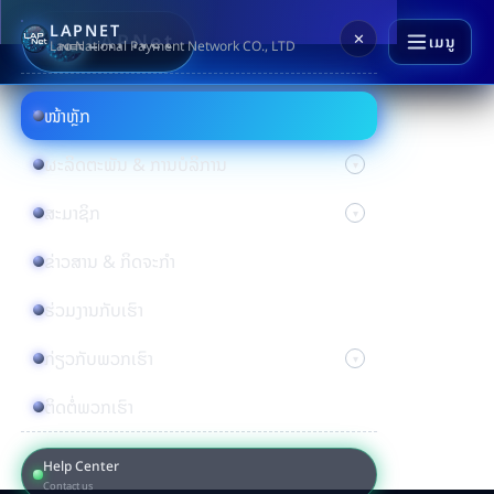
LAPNET
LAPNet
✕
ເມນູ
Lao National Payment Network CO., LTD
ໜ້າຫຼັກ
ຜະລິດຕະພັນ & ການບໍລິການ
ສະມາຊິກ
ຂ່າວສານ & ກິດຈະກຳ
ຮ່ວມງານກັບເຮົາ
ກ່ຽວກັບພວກເຮົາ
ຕິດຕໍ່ພວກເຮົາ
Help Center
Contact us