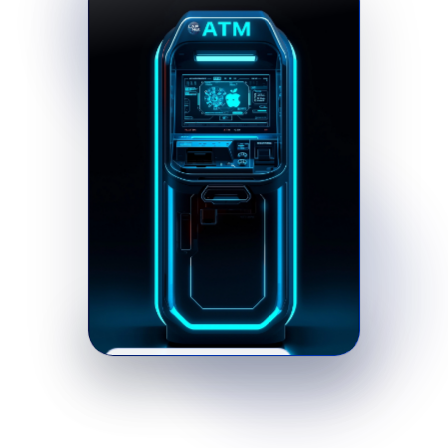
ກວດຍອດເງິນຂ້າມທະນາຄານຜ່ານຕູ້ ATM