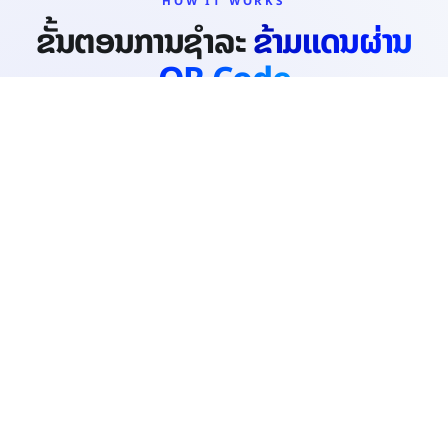
HOW IT WORKS
ຂັ້ນຕອນການຊຳລະ
ຂ້າມແດນຜ່ານ
QR Code
ປັດຈຸບັນ LAPNet ໄດ້ຮ່ວມໂຄງການກັບ 4 ປະເທດຄື: ປະເທດກຳປູເຈຍ,
ປະເທດໄທ, ປະເທດຈີນ ແລະ ປະເທດຫວຽດນາມ.
01
ຈຸດປະສົງຫຼັກຂອງໂຄງການຈຸດປະສົງຫຼັກຂອງໂຄງການ