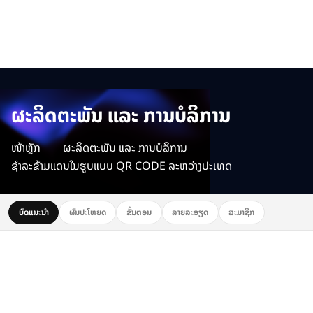
ຜະລິດຕະພັນ ແລະ ການບໍລິການ
ໜ້າຫຼັກ
ຜະລິດຕະພັນ ແລະ ການບໍລິການ
ຊຳລະຂ້າມແດນໃນຮູບແບບ QR CODE ລະຫວ່າງປະເທດ
ບົດແນະນຳ
ຜົນປະໂຫຍດ
ຂັ້ນຕອນ
ລາຍລະອຽດ
ສະມາຊິກ