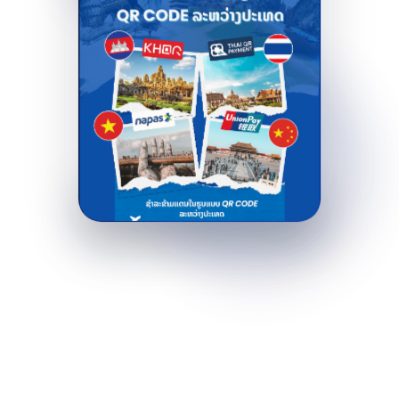
ຊຳລະຂ້າມແດນຜ່ານ QR Code