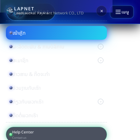
LAPNET
LAPNet
✕
ເມນູ
Lao National Payment Network CO., LTD
ໜ້າຫຼັກ
ຜະລິດຕະພັນ & ການບໍລິການ
ສະມາຊິກ
ຂ່າວສານ & ກິດຈະກຳ
ຮ່ວມງານກັບເຮົາ
ກ່ຽວກັບພວກເຮົາ
ຕິດຕໍ່ພວກເຮົາ
Help Center
Contact us