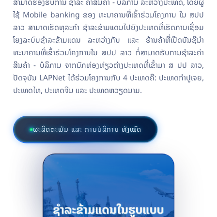
ສາມາດຮອງຮັບການ ຊຳລະ ຄ່າສິນຄ້າ - ບໍລິການ ລະຫວ່າງປະເທດ, ໂດຍຜູ້
ໃຊ້ Mobile banking ຂອງ ທະນາຄານທີ່ເຂົ້າຮ່ວມໂຄງການ ໃນ ສປປ
ລາວ ສາມາດເຮັດທຸລະກຳ ຊຳລະຂ້າມແດນໄປຍັງປະເທດທີ່ເຮັດການເຊື່ອມ
ໂຍງລະບົບຊຳລະຂ້າມແດນ ລະຫວ່າງກັນ ແລະ ຮ້ານຄ້າທີ່ເປີດບັນຊີນຳ
ທະນາຄານທີ່ເຂົ້າຮ່ວມໂຄງການໃນ ສປປ ລາວ ກໍ່ສາມາດຮັບການຊຳລະຄ່າ
ສິນຄ້າ - ບໍລິການ ຈາກນັກທ່ອງທ່ຽວຕ່າງປະເທດທີ່ເຂົ້າມາ ສ ປປ ລາວ,
ປັດຈຸບັນ LAPNet ໄດ້ຮ່ວມໂຄງການກັບ 4 ປະເທດຄື: ປະເທດກຳປູເຈຍ,
ປະເທດໄທ, ປະເທດຈີນ ແລະ ປະເທດຫວຽດນາມ.
ຜະລິດຕະພັນ ແລະ ການບໍລິການ ທັງໝົດ
ຜະລິດຕະພັນຂອງ • LAPNet