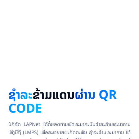
ຊຳລະ
ຂ້າມແດນ
ຜ່ານ QR
CODE
ບໍລິສັດ LAPNet ໄດ້ຕໍ່ຍອດການພັດທະນາລະບົບຊຳລະຂ້າມທະນາຄານ
ເທິງມືຖື (LMPS) ເພື່ອຂະຫຍາຍຜະລິດຕະພັນ ຊຳລະຂ້າມທະນາຄານ ໃຫ້