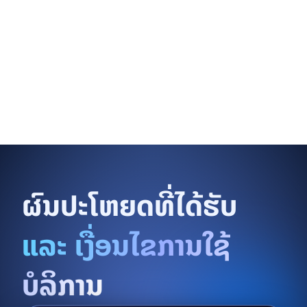
ຜົນປະໂຫຍດທີ່ໄດ້ຮັບ
​ແລະ ເງື່ອນໄຂການໃຊ້
ບໍລິການ