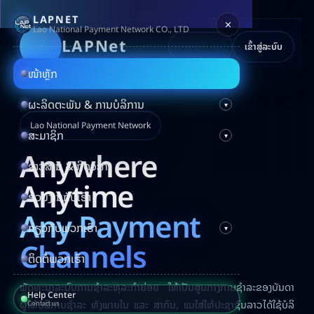
LAPNET
✕
Lao National Payment Network CO., LTD
LAPNet
ເມນູ
ເຂົ້າສູ່ລະບົບ
ໜ້າຫຼັກ
ຜະລິດຕະພັນ & ການບໍລິການ
Lao National Payment Network
ສະມາຊິກ
Anywhere
ຂ່າວສານ & ກິດຈະກຳ
Anytime
ຮ່ວມງານກັບເຮົາ
Any Payment
ກ່ຽວກັບພວກເຮົາ
Channels
ຕິດຕໍ່ພວກເຮົາ
ພັດທະນາລະບົບການຊໍາລະທຸລະກຳຍ່ອຍ ໃຫ້ເປັນສູນກາງການຊໍາລະຂອງບັນດາ
Help Center
ຜູ້ໃຫ້ບໍລິການຊໍາລະ ທັງພາຍໃນ ແລະ ສາກົນ, ແນໃສ່ໃຫ້ປະຊາຊົນລາວໄດ້ໃຊ້ບໍລິ
Contact us