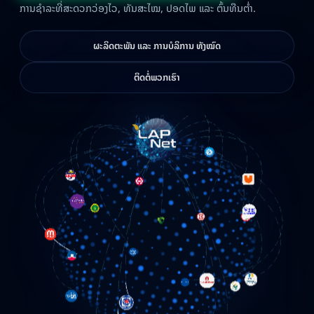
ການຊໍາລະທີ່ສະດວກວ່ອງໄວ, ທັນສະໄໝ, ປອດໄພ ແລະ ຕົ້ນທືນຕໍ່າ.
ຜະລິດຕະພັນ ແລະ ການບໍລິການ ທັງໝົດ
ຕິດຕໍ່ພວກເຮົາ